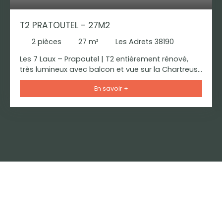
T2 PRATOUTEL - 27M2
2
pièces
27
m²
Les Adrets 38190
Les 7 Laux – Prapoutel | T2 entièrement rénové,
très lumineux avec balcon et vue sur la Chartreuse
Offrez-vous la montagne toute l'année dans un
En savoir +
appartement baigné de lumière ! Découvrez ce
magnifique T2 de 27 m², entièrement rénové avec
goût, situé en rez-de-chaussée d'une résidence
idéalement placée. Grâce à sa belle exposition et
son balcon, cet appartement est particulièrement
lumineux, offrant une atmosphère chaleureuse et
agréable en toute saison. Il se compose d'une
cuisine fonctionnelle ouverte sur une pièce de vie
accueillante, d'une chambre indépendante, d'une
salle d'eau avec WC ainsi que d'un balcon avec
une vue sur le massif de la Chartreuse, véritable
invitation à la détente. Que vous souhaitiez
acquérir un pied-à-terre à la montagne, une