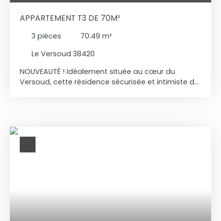
APPARTEMENT T3 DE 70M²
3
pièces
70.49
m²
Le Versoud 38420
NOUVEAUTÉ ! Idéalement située au cœur du
Versoud, cette résidence sécurisée et intimiste de
trois étages offre un cadre de vie privilégié dans
la vallée dynamique du Grésivaudan, à proximité
immédiate de toutes les commodités. Découvrez
ce superbe T3 de 70m² au sein de la résidence "Le
Jardin du Castella", un programme immobilier
pensé pour répondre aux besoins des familles et
des investisseurs. Conçut avec des matériaux de
qualité alliant esthétisme et durabilité, cet
appartement garantit une excellente
performance énergétique et un confort thermique
en toute saison. En option : possibilité d’acquérir
un garage. L'acquisition de ce bien vous permet
de bénéficier d'un PTZ O% et de frais de notaire