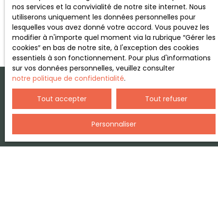
de vie de 17 m², bien agencée, intégrant un coin
nos services et la convivialité de notre site internet. Nous
Page
cuisine équipé. Une mezzanine à faible hauteur
utiliserons uniquement les données personnelles pour
1 / 2
accueille un espace nuit, permettant une
lesquelles vous avez donné votre accord. Vous pouvez les
séparation appréciable entre l’espace jour et
modifier à n'importe quel moment via la rubrique ″Gérer les
l’espace nuit. L’appartement dispose d’une salle
cookies″ en bas de notre site, à l'exception des cookies
d’eau avec douche, de toilettes séparées, ainsi
essentiels à son fonctionnement. Pour plus d'informations
que de rangements intégrés, apportant un vrai
sur vos données personnelles, veuillez consulter
confort au quotidien. L’ensemble est en bon état
notre politique de confidentialité
.
général. Le bien est vendu entièrement meublé, en
l’état, permettant une installation immédiate ou
Tout accepter
Tout refuser
une mise en location rapide. Des possibilités de
stationnement sont disponibles au sein de la
Personnaliser
copropriété. Un bien idéal pour un premier achat
ou un investissement locatif, à découvrir sans
tarder en exclusivité avec l'agence DOROTA
IMMOBILIER.