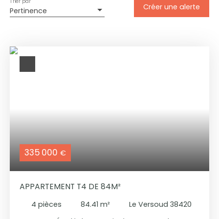
Trier par
Créer une alerte
Pertinence
335 000
€
APPARTEMENT T4 DE 84M²
4
pièces
84.41
m²
Le Versoud 38420