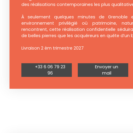
des réalisations contemporaines les plus qualitativ
À seulement quelques minutes de Grenoble e
environnement privilégié où patrimoine, na
rencontrent, cette réalisation confidentielle sédui
de belles pierres que les acquéreurs en quête d’un 
Livraison 2 èm trimestre 2027
+33 6 06 79 23
Envoyer un
96
mail