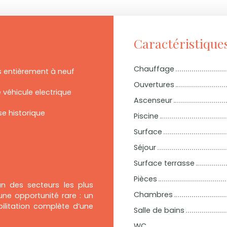
Caractéristique
Chauffage
 entièrement à neuf
Ouvertures
 véhicule electrique
Ascenseur
se historique
Piscine
Surface
Séjour
Surface terrasse
Pièces
n des secteurs les plus
Chambres
ne opportunité rare : un
ilitation complète d’une
Salle de bains
WC