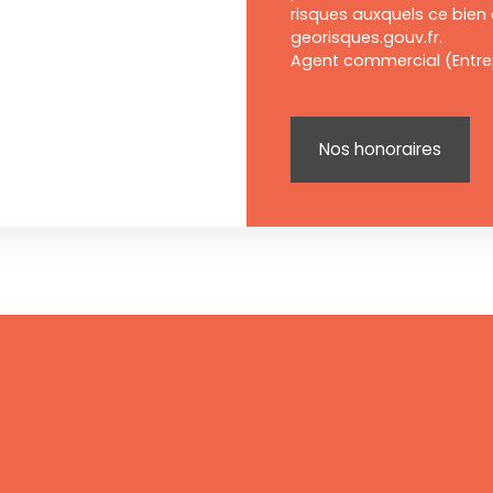
risques auxquels ce bien 
georisques.gouv.fr.
Agent commercial (Entrep
Nos honoraires