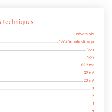
s techniques
Réversible
PVC/Double vitrage
Non
Non
62.2
m²
32
m²
20
m²
3
2
1
2