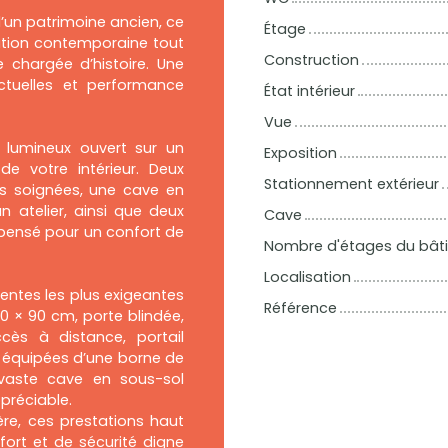
un patrimoine ancien, ce
Étage
isation contemporaine tout
Construction
 chargée d’histoire. Une
actuelles et performance
État intérieur
Vue
e lumineux ouvert sur un
Exposition
de votre intérieur. Deux
Stationnement extérieur
ns soignées, une cave en
n atelier, ainsi que deux
Cave
pensé pour un confort de
Nombre d'étages du bât
Localisation
entes les plus exigeantes
Référence
90 × 90 cm, porte blindée,
cès à distance, portail
 équipées d’une borne de
e vaste cave en sous-sol
préciable.
re, ces prestations haut
ort et de sécurité digne