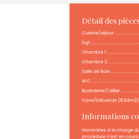
Détail des pièce
Cuisine/séjour
Dgt
Chambre 1
Chambre 2
Salle de Bain
W.C
Buanderie/Cellier
Cave/Débarras (8.94m2)
Informations c
Honoraires à la charge d
procédure n'est en cours.