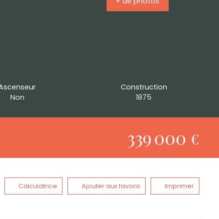
+ de photos
Ascenseur
Construction
Non
1875
339 000
€
Calculatrice
Ajouter aux favoris
Imprimer