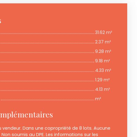
s
31.62 m²
2.37 m²
9.28 m²
9.18 m²
4.33 m²
1.29 m²
4.13 m²
m²
omplémentaires
u vendeur. Dans une copropriété de 8 lots. Aucune
 Non soumis au DPE. Les informations sur les