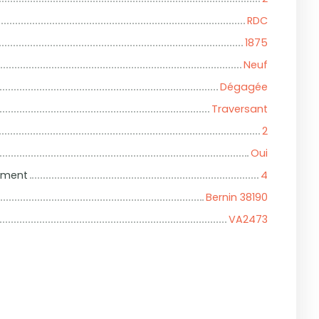
RDC
1875
Neuf
Dégagée
Traversant
2
Oui
iment
4
Bernin 38190
VA2473