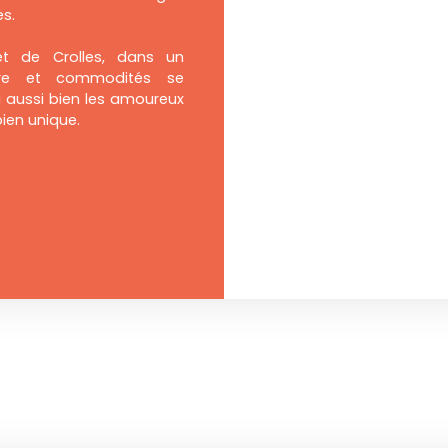
es.
t de Crolles, dans un
ture et commodités se
ra aussi bien les amoureux
bien unique.