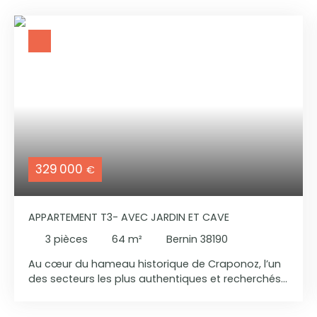
329 000
€
APPARTEMENT T3- AVEC JARDIN ET CAVE
3
pièces
64
m²
Bernin 38190
Au cœur du hameau historique de Craponoz, l’un
des secteurs les plus authentiques et recherchés
de Bernin, découvrez une opportunité rare : un
appartement T3 issu de la réhabilitation