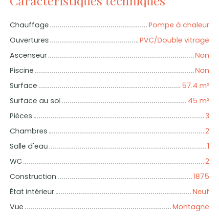
Caractéristiques techniques
Chauffage
Pompe à chaleur
Ouvertures
PVC/Double vitrage
Ascenseur
Non
Piscine
Non
Surface
57.4
m²
Surface au sol
45
m²
Pièces
3
Chambres
2
Salle d'eau
1
WC
2
Construction
1875
État intérieur
Neuf
Vue
Montagne