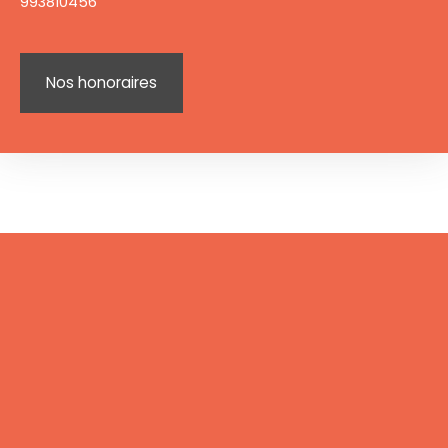
993810456
Nos honoraires