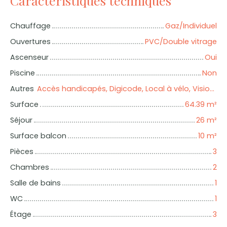
Caractéristiques techniques
Chauffage
Gaz/Individuel
Ouvertures
PVC/Double vitrage
Ascenseur
Oui
Piscine
Non
Autres
Accès handicapés, Digicode, Local à vélo, Visiophone, Volets électriques
Surface
64.39
m²
Séjour
26
m²
Surface balcon
10
m²
Pièces
3
Chambres
2
Salle de bains
1
WC
1
Étage
3