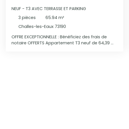
NEUF - T3 AVEC TERRASSE ET PARKING
3
pièces
65.94
m²
Challes-les-Eaux 73190
OFFRE EXCEPTIONNELLE : Bénéficiez des frais de
notaire OFFERTS Appartement T3 neuf de 64,39 m²
situé sur la commune recherchée de Challes-les-
Eaux, à seulement 10 minutes à pied du centre-
ville, à proximité immédiate des commerces, des
écoles et de l’accès à l’autoroute A43. Au sein
d’un programme neuf en cours de réalisation,
avec une livraison prévue fin 2026, cet
appartement situé au 1er étage sur 3 avec
ascenseur propose un espace de vie lumineux de
26 m², ouvert sur un balcon d’environ 10 m², idéal
pour profiter des beaux jours et prolonger
l’espace intérieur. La partie nuit se compose de
deux chambres, d’une salle de bains moderne et
d’un agencement fonctionnel parfaitement
adapté à une vie quotidienne confortable.