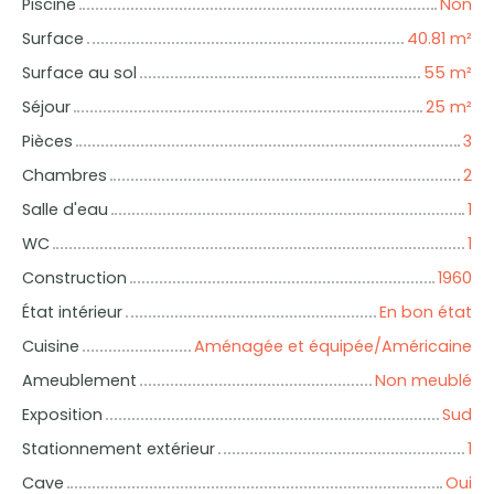
Piscine
Non
Surface
40.81
m²
Surface au sol
55
m²
Séjour
25
m²
Pièces
3
Chambres
2
Salle d'eau
1
WC
1
Construction
1960
État intérieur
En bon état
Cuisine
Aménagée et équipée/Américaine
Ameublement
Non meublé
Exposition
Sud
Stationnement extérieur
1
Cave
Oui