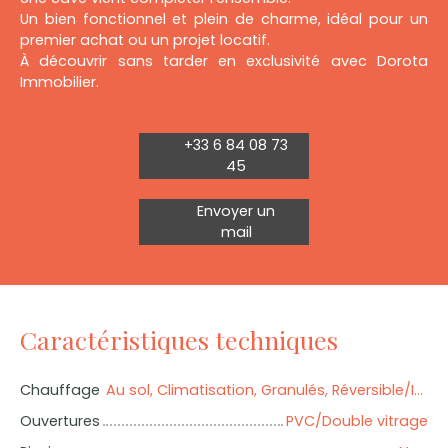
Un bien fonctionnel et plein de charme, idéal pour un
premier achat ou un projet locatif.
À découvrir sans tarder en exclusivité avec Dorota
Immobilier.
+33 6 84 08 73
45
Envoyer un
mail
Caractéristiques techniques
Chauffage
Au sol, Climatisation, Granulés, Réversible/Individuel
Ouvertures
PVC/Double vitrage