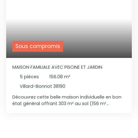
Sous compromis
MAISON FAMILIALE AVEC PISCINE ET JARDIN
5
pièces
156.08
m²
Villard-Bonnot 38190
Découvrez cette belle maison individuelle en bon
état général offrant 303 m² au sol (156 m²
habitables), implantée sur un terrain d’environ 800
m². Dès l’entrée, vous serez séduits par sa vaste
pièce de vie traversante et lumineuse d’environ 60
m², comprenant un salon-séjour avec cheminée
et une cuisine entièrement équipée, idéale pour