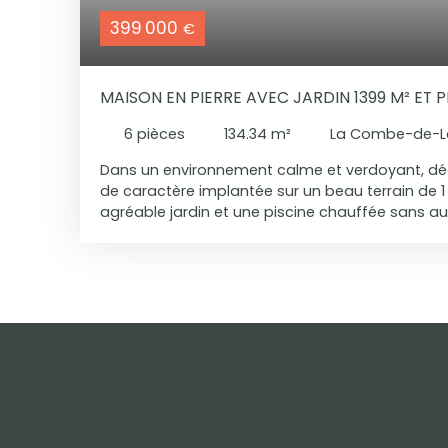
399 000
€
MAISON EN PIERRE AVEC JARDIN 1399 M² ET P
6
pièces
134.34
m²
La Combe-de-L
Dans un environnement calme et verdoyant, dé
de caractère implantée sur un beau terrain de 1
agréable jardin et une piscine chauffée sans au
maison séduit par le charme de l’ancien, le cach
beaux volumes. Le rez-de-chaussée accueille un
cuisine indépendante aménagée et équipée, une
d’eau ainsi qu’un bureau de 16 m², offrant un vé
supplémentaire. Une véranda prolonge agréab
vie et s’ouvre directement sur la terrasse et le ja
dégagement aménagé en dressing dessert deu
qu’une salle de bains. Une troisième chambre, a
des chambres, complète l’ensemble et peut s’a
usages. Les huisseries extérieures récentes et l
apportent un confort appréciable au quotidien.