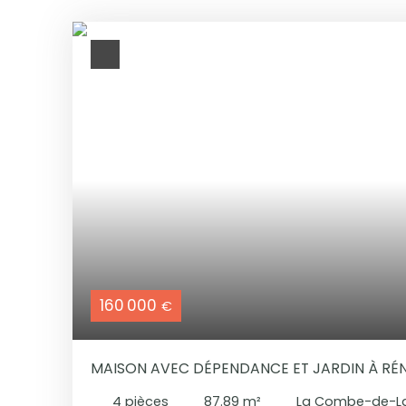
160 000
€
MAISON AVEC DÉPENDANCE ET JARDIN À RÉNOVER À LA COMBE DE
LANCEY
4
pièces
87.89
m²
La Combe-de-La