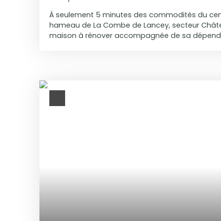
À seulement 5 minutes des commodités du cent
hameau de La Combe de Lancey, secteur Châte
maison à rénover accompagnée de sa dépenda
terrain attenant de 387 m². La maison principa
de-chaussée, d’un séjour, d’une cuisine et d’une 
elle offre trois chambres. Une cave d’environ 2
l’ensemble. La dépendance comprend un garage
ainsi qu’un étage composé de deux pièces offr
possibilités d’aménagement selon vos projets.
immobilier séduira les amateurs de rénovation à
offrant un beau potentiel d’évolution, dans un
verdoyant. Une belle opportunité à découvrir en 
DOROTA IMMOBILIER.