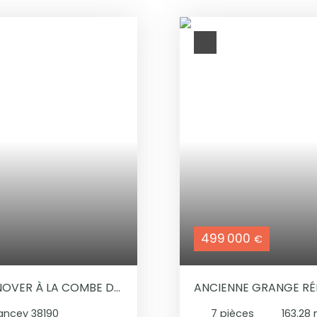
499 000
€
ANCIENNE GRANGE RÉ
ncey 38190
7
pièces
163.28