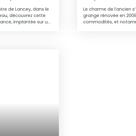
re de Lancey, dans le
Le charme de l’ancien 
au, découvrez cette
grange rénovée en 2008,
nce, implantée sur un
commodités, et notamme
le se compose, au rez-
de vie unique, mêlant a
salle d’eau. À l’étage,
Implantée sur un terrain
0 m² complète
m² au sol (163 m² loi Car
, un ancien four à pain
espaces ouverts et sa 
ant de belles
hall d’entrée indépenda
 Cet ensemble
composé d’un salon chal
 la recherche d’un bien
d’une cuisine ouverte, f
 environnement calme et
pour la vie quotidienn
exclusivité avec
également une chambre, 
12 m². À l’étage, on déc
sublimé par une mezzan
une atmosphère unique.
bénéficiant d’une vue dé
pleinement de l’enviro
chambre supplémentaire 
espace nuit confortabl
bains, d’une buanderie 