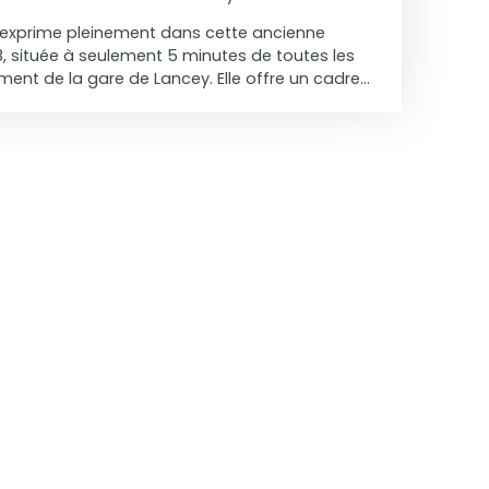
s’exprime pleinement dans cette ancienne
 située à seulement 5 minutes de toutes les
nt de la gare de Lancey. Elle offre un cadre
uthenticité, volumes généreux et fonctionnalité.
 de 2 142 m², cette maison individuelle offre 192
rez) répartis sur deux niveaux, et séduit par ses
configuration atypique. Au rez-de-chaussée, un
nt dessert un bel espace de vie d’environ 66 m²,
eureux, d’une salle à manger conviviale et
ormant un ensemble fluide et lumineux, idéal
e comme pour recevoir. Ce niveau comprend
une salle de bains, ainsi qu'un vaste cellier de
ouvre un second salon au style cathédrale,
ine en hauteur, offrant de beaux volumes et
 Cet espace s’ouvre sur une grande terrasse
gagée sur la vallée, idéale pour profiter
nnement, et permet également la création d’une
selon les besoins. L’étage accueille enfin un
e, composé de deux chambres, d’une salle de
et de toilettes séparées. La maison bénéficie