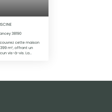
d’une exposition Sud-Ou
possibilités de stationn
de deux grandes caves, 
cave à vin. Le chauffag
l’atmosphère chaleureus
ISCINE
rares, offrant de nomb
sans tarder en exclusivi
ancey 38190
couvrez cette maison
 399 m², offrant un
cun vis-à-vis. La
et de la pierre et ses
 séjour chaleureux, une
 buanderie, une salle
ritable espace
lement les espaces de
rdin. À l’étage, un vaste
x chambres ainsi
ccessible depuis l’une
dapter à différents
e poêle à granulés
 Une cave, plusieurs