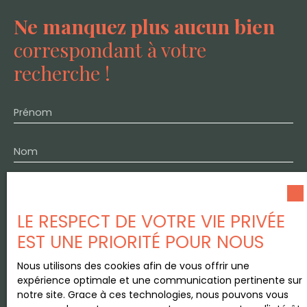
Ne manquez plus aucun bien
correspondant à votre
recherche !
Prénom
Nom
Email
LE RESPECT DE VOTRE VIE PRIVÉE
Type d'offre
Vente
EST UNE PRIORITÉ POUR NOUS
Type de bien
Nous utilisons des cookies afin de vous offrir une
Maison
expérience optimale et une communication pertinente sur
notre site. Grace à ces technologies, nous pouvons vous
Localisation