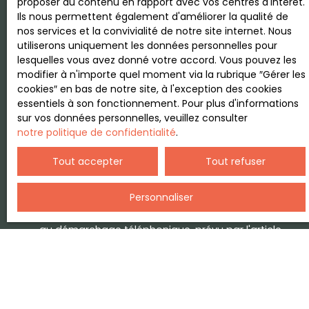
proposer du contenu en rapport avec vos centres d'intérêt.
Laval (38190)
Ils nous permettent également d'améliorer la qualité de
nos services et la convivialité de notre site internet. Nous
Budget max (€)
utiliserons uniquement les données personnelles pour
lesquelles vous avez donné votre accord. Vous pouvez les
modifier à n'importe quel moment via la rubrique ″Gérer les
Surface min (m²)
cookies″ en bas de notre site, à l'exception des cookies
essentiels à son fonctionnement. Pour plus d'informations
sur vos données personnelles, veuillez consulter
Pièces min
notre politique de confidentialité
.
J'accepte le traitement de mes données
Tout accepter
Tout refuser
personnelles conformément au RGPD. Si vous ne
souhaitez pas faire l'objet de prospection
Personnaliser
commerciale par voie téléphonique, vous pouvez
vous inscrire gratuitement sur la liste d'opposition
au démarchage téléphonique, prévu par l'article
L223-1 du code de la consommation, sur le site
Internet www.bloctel.gouv.fr ou par courrier
adressé à :
Société Worldline, Service Bloctel, CS 61311, 41013