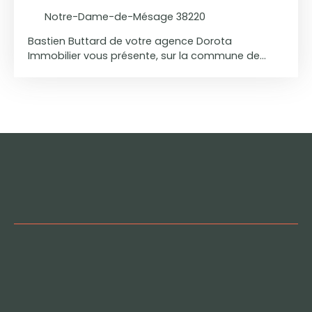
Notre-Dame-de-Mésage 38220
Bastien Buttard de votre agence Dorota
Immobilier vous présente, sur la commune de
Notre-Dame-de-Mésage, cette superbe maison
familiale implantée sur un terrain clos de 865 m²
et bénéficiant d’un environnement calme et
privilégié, avec une magnifique vue dégagée sur
les montagnes ainsi que sur le château de Vizille.
Développant 186 m² (dont 151,21 m² Carrez), cette
maison T6 en excellent état offre de beaux
volumes, une belle luminosité ainsi que de
nombreuses dépendances en sous-sol : un
garage double de plus de 50 m², une cave de 16
m² ainsi qu’un espace détente avec jacuzzi et
buanderie de plus de 17 m². Au rez-de-chaussée,
vous découvrirez une vaste entrée, une cuisine
entièrement équipée, ainsi qu’un magnifique salon
séjour de plus de 35 m², baigné de lumière grâce
à ses triples baies vitrées coulissantes. Cet
espace de vie se prolonge sur une terrasse