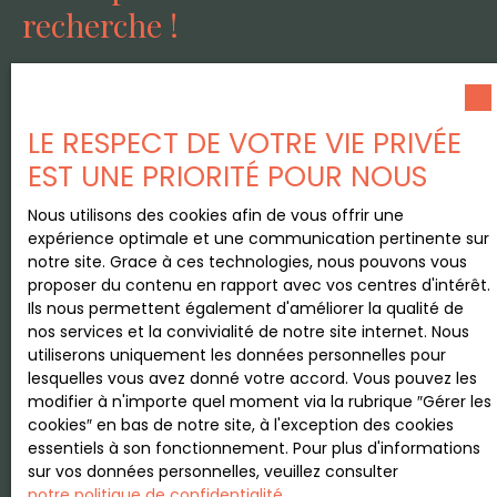
recherche !
Prénom
LE RESPECT DE VOTRE VIE PRIVÉE
Nom
EST UNE PRIORITÉ POUR NOUS
Nous utilisons des cookies afin de vous offrir une
Email
expérience optimale et une communication pertinente sur
notre site. Grace à ces technologies, nous pouvons vous
Type d'offre
Vente
proposer du contenu en rapport avec vos centres d'intérêt.
Ils nous permettent également d'améliorer la qualité de
Type de bien
nos services et la convivialité de notre site internet. Nous
Maison
utiliserons uniquement les données personnelles pour
lesquelles vous avez donné votre accord. Vous pouvez les
Localisation
modifier à n'importe quel moment via la rubrique ″Gérer les
Notre-Dame-de-Mésage (38220)
cookies″ en bas de notre site, à l'exception des cookies
essentiels à son fonctionnement. Pour plus d'informations
Budget max (€)
sur vos données personnelles, veuillez consulter
notre politique de confidentialité
.