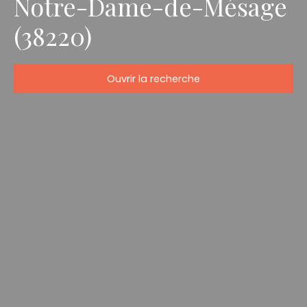
Notre-Dame-de-Mésage
(38220)
Ouvrir la recherche
Type d'offre
Vente
Type de bien
Maison
Localisation
Notre-Dame-de-Mésage (38220)
Budget max (€)
Surface min (m²)