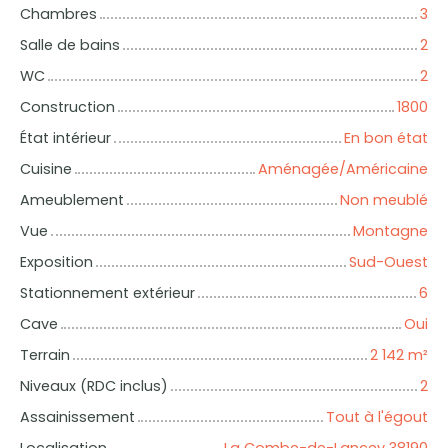
Chambres
3
Salle de bains
2
WC
2
Construction
1800
État intérieur
En bon état
Cuisine
Aménagée/Américaine
Ameublement
Non meublé
Vue
Montagne
Exposition
Sud-Ouest
Stationnement extérieur
6
Cave
Oui
Terrain
2 142
m²
Niveaux (RDC inclus)
2
Assainissement
Tout à l'égout