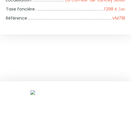
Localisation
La Combe-de-Lancey 38190
Taxe foncière
1 298
€ /an
Référence
VM718